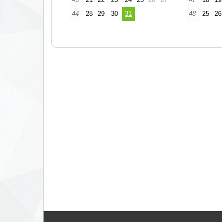
44
28
29
30
31
48
25
26