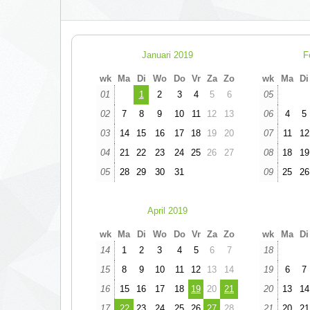
Januari 2019
F
wk
Ma
Di
Wo
Do
Vr
Za
Zo
wk
Ma
Di
01
1
2
3
4
5
6
05
02
7
8
9
10
11
12
13
06
4
5
03
14
15
16
17
18
19
20
07
11
12
04
21
22
23
24
25
26
27
08
18
19
05
28
29
30
31
09
25
26
April 2019
wk
Ma
Di
Wo
Do
Vr
Za
Zo
wk
Ma
Di
14
1
2
3
4
5
6
7
18
15
8
9
10
11
12
13
14
19
6
7
16
15
16
17
18
19
20
21
20
13
14
17
22
23
24
25
26
27
28
21
20
21