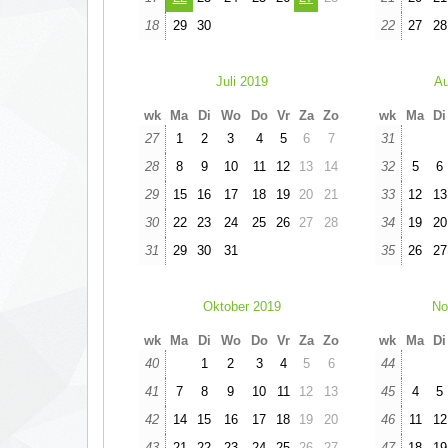
18
29
30
22
27
28
Juli 2019
Au
wk
Ma
Di
Wo
Do
Vr
Za
Zo
wk
Ma
Di
27
1
2
3
4
5
6
7
31
28
8
9
10
11
12
13
14
32
5
6
29
15
16
17
18
19
20
21
33
12
13
30
22
23
24
25
26
27
28
34
19
20
31
29
30
31
35
26
27
Oktober 2019
No
wk
Ma
Di
Wo
Do
Vr
Za
Zo
wk
Ma
Di
40
1
2
3
4
5
6
44
41
7
8
9
10
11
12
13
45
4
5
42
14
15
16
17
18
19
20
46
11
12
43
21
22
23
24
25
26
27
47
18
19