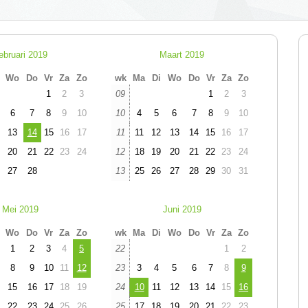
ebruari 2019
Maart 2019
Wo
Do
Vr
Za
Zo
wk
Ma
Di
Wo
Do
Vr
Za
Zo
1
2
3
09
1
2
3
6
7
8
9
10
10
4
5
6
7
8
9
10
13
14
15
16
17
11
11
12
13
14
15
16
17
20
21
22
23
24
12
18
19
20
21
22
23
24
27
28
13
25
26
27
28
29
30
31
Mei 2019
Juni 2019
Wo
Do
Vr
Za
Zo
wk
Ma
Di
Wo
Do
Vr
Za
Zo
1
2
3
4
5
22
1
2
8
9
10
11
12
23
3
4
5
6
7
8
9
15
16
17
18
19
24
10
11
12
13
14
15
16
22
23
24
25
26
25
17
18
19
20
21
22
23