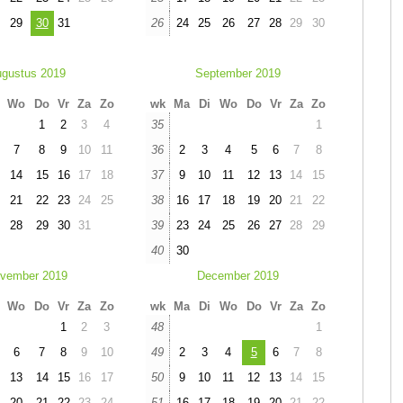
29
30
31
26
24
25
26
27
28
29
30
gustus 2019
September 2019
Wo
Do
Vr
Za
Zo
wk
Ma
Di
Wo
Do
Vr
Za
Zo
1
2
3
4
35
1
7
8
9
10
11
36
2
3
4
5
6
7
8
14
15
16
17
18
37
9
10
11
12
13
14
15
21
22
23
24
25
38
16
17
18
19
20
21
22
28
29
30
31
39
23
24
25
26
27
28
29
40
30
vember 2019
December 2019
Wo
Do
Vr
Za
Zo
wk
Ma
Di
Wo
Do
Vr
Za
Zo
1
2
3
48
1
6
7
8
9
10
49
2
3
4
5
6
7
8
13
14
15
16
17
50
9
10
11
12
13
14
15
20
21
22
23
24
51
16
17
18
19
20
21
22